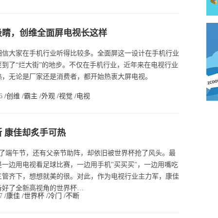
吸睛，创维全面屏电视长这样
相信大家在手机行业听得比较多。全面屏这一设计在手机行业
到了“烂大街”的地步。不仅在手机行业，近年来在电视行业
热，无论是厂家还是消费者，都开始热衷大屏电视。
16
/创维
/霸主
/外观
/视觉
/电视
 康佳却炙手可热
上了端午节，还有父亲节助阵，却依旧被世界杯抢了风头。最
一边用电视看足球比赛，一边用手机"买买买"，一边用嘴吃
三管齐下，想想就美的很。对此，作为电视行业主力军，康佳
备好了全新高视角的世界杯…
37
/康佳
/世界杯
/冷门
/不断