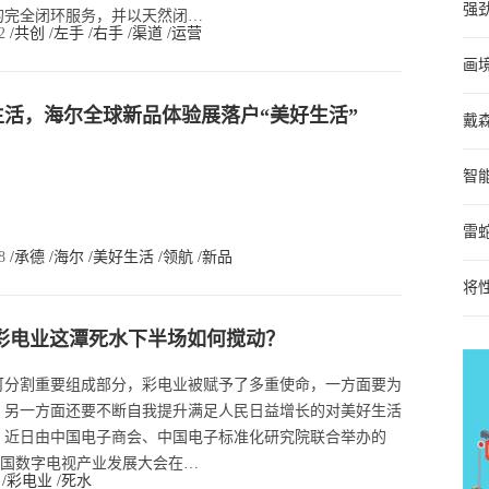
强
的完全闭环服务，并以天然闭…
52
/共创
/左手
/右手
/渠道
/运营
画境
活，海尔全球新品体验展落户“美好生活”
戴
智
雷蛇
48
/承德
/海尔
/美好生活
/领航
/新品
将
彩电业这潭死水下半场如何搅动？
可分割重要组成部分，彩电业被赋予了多重使命，一方面要为
，另一方面还要不断自我提升满足人民日益增长的对美好生活
，近日由中国电子商会、中国电子标准化研究院联合举办的
)中国数字电视产业发展大会在…
8
/彩电业
/死水