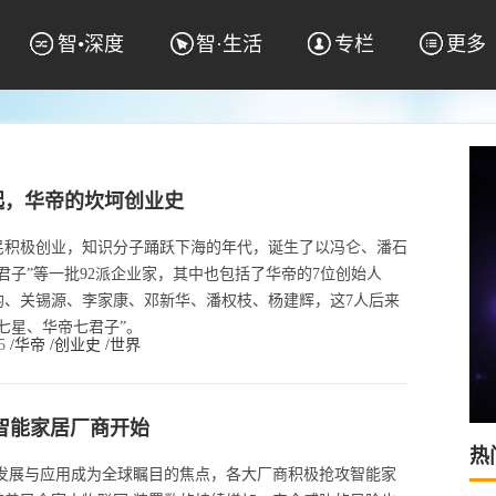
智•深度
智·生活
专栏
更多
起，华帝的坎坷创业史
农民积极创业，知识分子踊跃下海的年代，诞生了以冯仑、潘石
君子”等一批92派企业家，其中也包括了华帝的7位创始人
均、关锡源、李家康、邓新华、潘权枝、杨建辉，这7人后来
七星、华帝七君子”。
45
/华帝
/创业史
/世界
从智能家居厂商开始
热
品发展与应用成为全球瞩目的焦点，各大厂商积极抢攻智能家