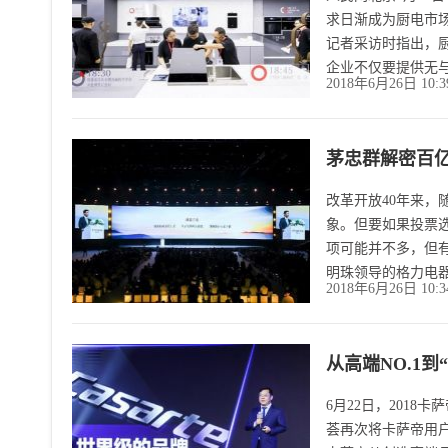
求日渐成为厨电市
记者采访时指出，
企业不仅要提供无
2018年6月26日 10:
茅忠群解密百
改革开放40年来，
象。但要如果投票
项可能并不多，但
明珠领导的格力电
2018年6月26日 10:
从高端NO.1到
6月22日，201
荟再次将卡萨帝用