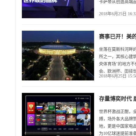
卡萨帝从创造高端品
2018年6月25日 16:
赛事已开！美的
坐落在莫斯科河畔
所之一，其核心建
央体育场"的地方不
会、欧洲杯、田径
2018年6月25日 15:
存量博奕时代 
世界杯激战正酣，
搏，场外各大品牌
地，更是中国家电
为10亿球迷提前准