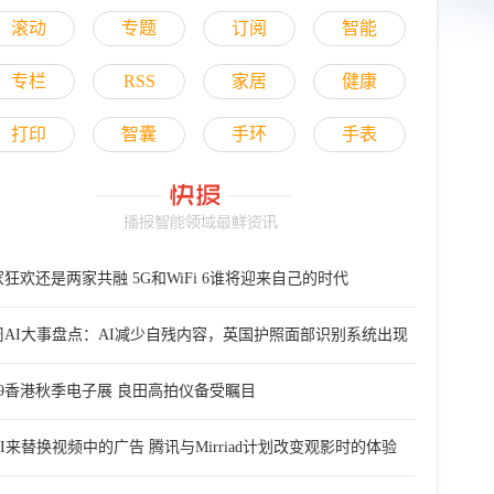
滚动
专题
订阅
智能
专栏
RSS
家居
健康
打印
智囊
手环
手表
狂欢还是两家共融 5G和WiFi 6谁将迎来自己的时代
周AI大事盘点：AI减少自残内容，英国护照面部识别系统出现
洞
019香港秋季电子展 良田高拍仪备受瞩目
I来替换视频中的广告 腾讯与Mirriad计划改变观影时的体验