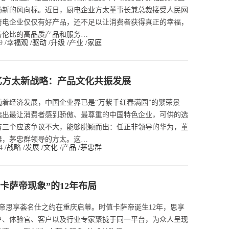
场新的风向标。近日，厨电企业方太董事长兼总裁接受人民网
厨电企业仅仅有好产品，还不足以让消费者获得真正的幸福，
与伦比的高品质产品和服务…
39
/幸福观
/驱动
/升级
/产业
/家庭
亿方太新战略：产品文化共振发展
随着经济发展，中国企业界已是“万紫千红春满园”的繁荣景
选出最让消费者感到骄傲、最尊重的中国特色企业，可供的选
有三个应该争议不大，能够脱颖而出：任正非领导的华为，董
器，茅忠群领导的方太。这…
34
/战略
/发展
/文化
/产品
/茅忠群
“卡萨帝现象”的12年布局
8卡萨帝思享荟名仕之约在重庆启幕。时值卡萨帝诞生12年，思享
户、体验官、客户以及行业专家聚拢于同一平台，为众人呈现