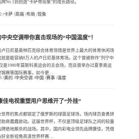
牌No.1到创造“卡萨帝现象”的成长路径。
32
/卡萨
/高端
/布局
/现象
中央空调带你直击现场的“中国温度”！
的卢日尼基奥林匹克综合体育场馆是世界上最大的体育休闲场
筑就是能容纳8万人的卢日尼基体育场。这个曾被称作"列宁中
仅是1980年莫斯科奥运会的主会场，而且曾举办过夏季奥运
世锦赛等国际赛事，如今更…
58
/美的
/中央空调
/中国
/赛事
/温度
康佳电视重塑用户思维开了“外挂”
全世界的焦点都锁定了俄罗斯的绿茵足球场，场内球员奋勇拼
赞助商蠢蠢欲动。这届世界杯，不仅是顶级足球队之间的较量
品牌绝地厮杀的战场。其中，国内彩电业领先品牌康佳，凭借
备好全新视角高清世界杯赛…