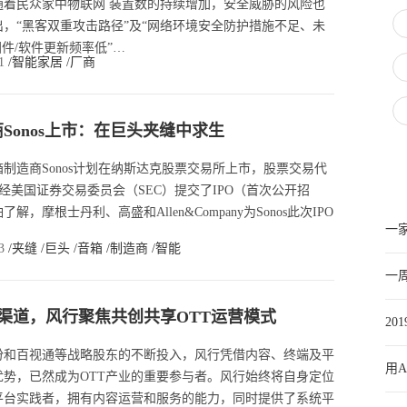
随着民众家中物联网 装置数的持续增加，安全威胁的风险也
，“黑客双重攻击路径”及“网络环境安全防护措施不足、未
固件/软件更新频率低”…
11
/智能家居
/厂商
Sonos上市：在巨头夹缝中求生
制造商Sonos计划在纳斯达克股票交易所上市，股票交易代
已经美国证券交易委员会（SEC）提交了IPO（首次公开招
，摩根士丹利、高盛和Allen&Company为Sonos此次IPO
一家
13
/夹缝
/巨头
/音箱
/制造商
/智能
一
渠道，风行聚焦共创共享OTT运营模式
漏
2
份和百视通等战略股东的不断投入，风行凭借内容、终端及平
用A
优势，已然成为OTT产业的重要参与者。风行始终将自身定位
营平台实践者，拥有内容运营和服务的能力，同时提供了系统平