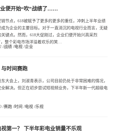
企业便开始“吹”战绩了……
销节点，618被赋予了更多的更多的重任，冲刺上半年业绩
经成为企业的主要目标。对于一直消沉的电视行业而言，无疑
关键点。然而，618大促刚过，企业们便开始兴高采烈
时，整个彩电市场洋溢着欢乐的笑…
02
/战绩
/电视
/企业
：与时间赛跑
度股东大会上，刘淑青表示，公司目前仍处于非常困难的情况，
完全解决。但正在初步尝试短视频业务，下半年新一代超级电
00
/赛跑
/时间
/电视
/乐视
电视第一？ 下半年彩电业销量不乐观