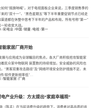
如何“摇旗呐喊”，对于电视面板企业来说，三季度销售季的
来的“双十一”、“黑色星期五”等下半年重要促销节点已经走
渠道都在休整中思考下半年的产品和布局，所有号称“第一”
另一轮收官大战。
14
/彩电业
/中国
/销量
/电视
/第一
从智能家居厂商开始
品发展与应用成为全球瞩目的焦点，各大厂商积极抢攻智能家
随着民众家中物联网 装置数的持续增加，安全威胁的风险也
，“黑客双重攻击路径”及“网络环境安全防护措施不足、未
固件/软件更新频率低”…
12
/智能家居
/厂商
电产业升级：方太提出“家庭幸福观”
日电（陈孟）在当前消费升级的趋势下，消费者对高品质的追