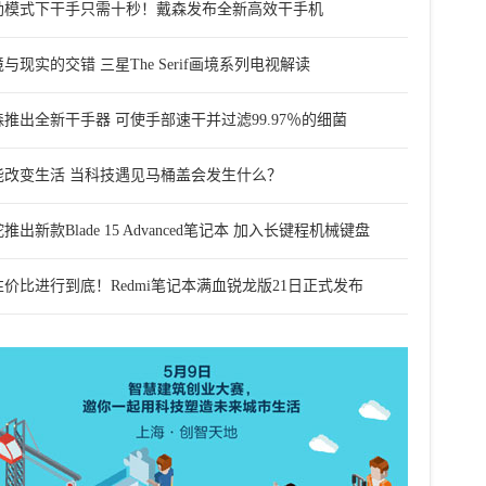
劲模式下干手只需十秒！戴森发布全新高效干手机
与现实的交错 三星The Serif画境系列电视解读
森推出全新干手器 可使手部速干并过滤99.97％的细菌
能改变生活 当科技遇见马桶盖会发生什么？
推出新款Blade 15 Advanced笔记本 加入长键程机械键盘
性价比进行到底！Redmi笔记本满血锐龙版21日正式发布