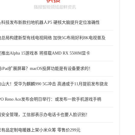
头科技发布新款扫地机器人P5 硬核大脑提升定位准确性
电总局构建新型有线电视网络 加快5G布局好利8K电视普及
推出Alpha 15游戏本 将搭载AMD RX 5500M显卡
iPad扩展屏幕？macOS投屏功能是有设备要求的！
山大！受华为麒麟990 5G冲击 高通或于11月提前发布骁龙
PO Reno Ace发布会明日举行：或发布一款手机游戏手柄
强安全管理，工信部表示办电话卡也要人脸识别！
米有品定制电暖器上架小米众筹 零售价299元