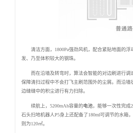
清洁方面，1800Pa强劲风机，配合紧贴地面的浮
发、乃至体积较大的钢珠。
而在沿墙及转弯时，算法会智能的对边刷进行调速
保障清扫过程中不会打飞主刷范围外的尘屑。而沿墙
边缝缝中的积尘进行有力扫除。
续航上，5200mAh容量的
电池
，能够一次性完成
石头扫地机器人P5身上还配备了180ml可调节的水
则为120㎡。