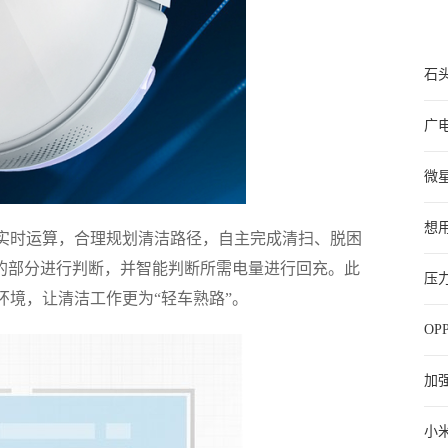
石
广
微星
想用
实时运算，合理规划清洁路径，自主完成清扫、脱困
的部分进行判断，并智能判断所需电量进行回充。此
压力
环境，让清洁工作更为“轻车熟路”。
865
OP
加
小