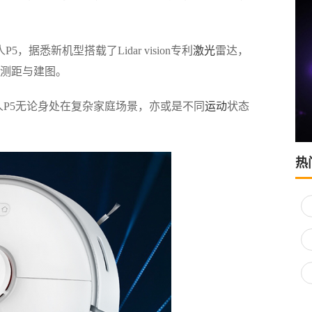
新机型搭载了Lidar vision专利
激光
雷达，
行测距与建图。
P5无论身处在复杂家庭场景，亦或是不同
运动
状态
热