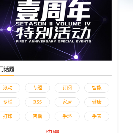
门话题
滚动
专题
订阅
智能
专栏
RSS
家居
健康
打印
智囊
手环
手表