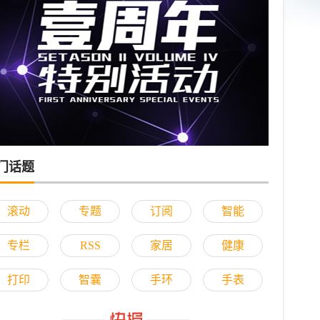
门话题
滚动
专题
订阅
智能
专栏
RSS
家居
健康
打印
智囊
手环
手表