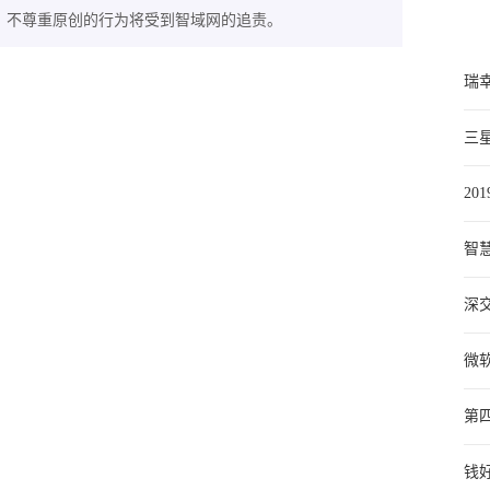
，不尊重原创的行为将受到智域网的追责。
瑞
三
20
智慧
深
微软
处
第
钱