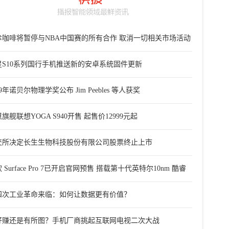
幸咖啡将暂停与NBA中国赛的所有合作 取消一切相关市场活动
星S10系列国行手机推送新的安卓系统固件更新
19年诺贝尔物理学奖公布 Jim Peebles 等人获奖
旗舰联想YOGA S940开售 起售价12999元起
交所决定长生生物科技股份有限公司股票终止上市
 Surface Pro 7已开启官网预售 搭载第十代英特尔10nm 酷睿
四次工业革命来临：如何让数据更有价值？
好赚还是有所图？手机厂商挑起互联网电视二次大战