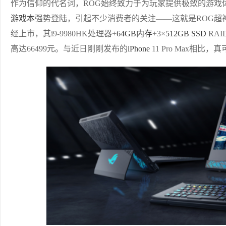
作为信仰的代名词，ROG始终致力于为玩家提供极致的游戏体
游戏本
强势登陆，引起不少消费者的关注——这就是ROG超
经上市，其i9-9980HK处理器+
64GB
内存
+3×
512GB
SSD
RAI
高达66499元。与近日刚刚发布的
iPhone
11 Pro Max相比