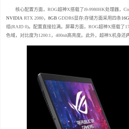
核心配置方面，ROG超神X搭载了i9-9980HK处理器，Coffee
NVIDIA
RTX 2080，
8GB
GDDR6显存;存储方面采用四条
16
组(RAID 0)。配置直接拉满。屏幕方面，ROG超神X搭载了17.3英寸4
色域，对比度为1200:1，400nit高亮度。此外，超神X机身还