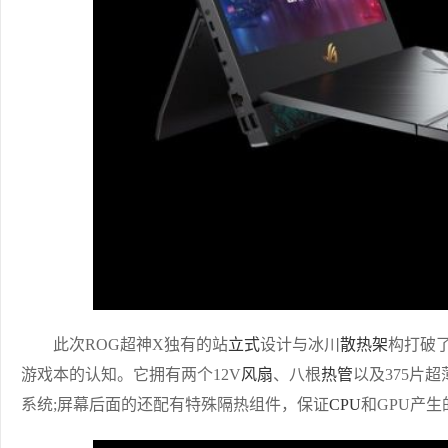
此次ROG超神X独有的站
立式
设计与冰川
散热架
构打破
游戏本的认知。它拥有两个12V
风扇
、八根
热管
以及375片
系统;屏幕后面的还配有特殊隔热组件，保证
CPU
和GPU产